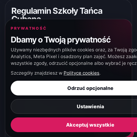
Regulamin Szkoły Tańca
Cubana
PRYWATNOŚĆ
Zapisanie się na kurs oraz wydanie karnetu
Dbamy o Twoją prywatność
jest równoznaczne z akceptacją każdego
punktu regulaminu Szkoły oraz udzieleniem
Używamy niezbędnych plików cookies oraz, za Twoją zgo
zgody na przetwarzanie danych osobowych
Analytics, Meta Pixel i osadzony plan zajęć. Możesz za
przez Szkołę potrzebnych do jego wydania
wszystkie zgody, odrzucić opcjonalne albo wybrać je ręcz
(imię, nazwisko, nr telefonu i adres mailowy).
Szczegóły znajdziesz w
Polityce cookies
.
Nie zapoznanie się z regulaminem nie zwalnia
uczestnika kursów od stosowania się do jego
Odrzuć opcjonalne
postanowień.
Sprzedawcą świadczącym usługi związane z
Ustawienia
nauką tańca jest Szkoła Tańca Cubana,
Radosław Michalak z siedzibą przy ul.
Mostowej 5 w Bielsku-Białej NIP: 5471955830
Akceptuj wszystkie
Administratorem Danych Osobowych, jest
Zapytaj sCubany