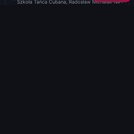
Szkoła Tańca Cubana, Radosław Michalak NIP:
547-195-58-30. Dobrowolnie podane dane
osobowe będą przetwarzane w celu
prowadzenia korespondencji. Każdy ma
prawo wglądu do swoich danych oraz ich
poprawiania.
Poprzez kursy tańca rozumie się zajęcia
odbywające się cyklicznie, zazwyczaj 1x lub
2x w tygodniu. Poprzez warsztaty rozumie się
zajęcia odbywające się w formie zblokowanej
zazwyczaj w weekendy.
Zajęcia, warsztaty mogą się nie odbyć ze
względu na małe zainteresowanie o czym
Szkoła poinformuje osoby zapisane.
Karnet jest wydawana na podstawie zapisu na
kurs.